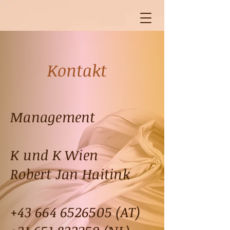
Kontakt
Management
K und K Wien
Robert Jan Haitink
+43 664 6526505
(AT)