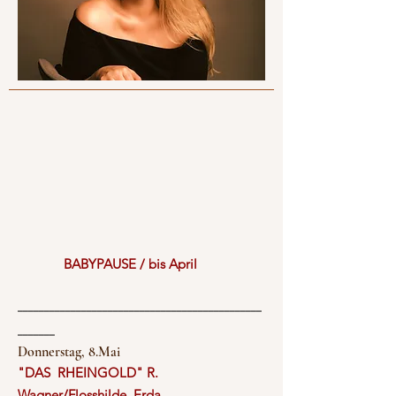
BABYPAUSE / bis April
______________________________________________
_______
Donnerstag, 8.Mai
"DAS RHEINGOLD" R.
Wagner/Flosshilde, Erda