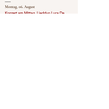
Montag, 06. August
Konzert am Mittag, Liedduo Luca De
Grazia & Veronika Dünser
Bregenz Museum, 12:15
______________________________________________
_______
Mittwoch, 09. September
"9.Symphonie" L.v.Beethoven/Altsolo
Schwarzenberg - Angelika Kaufmannsaal
______________________________________________
____
Donnerstag, 10. September
"9.Symphonie" L.v.Beethoven/Altsolo
St. Gallen - Tonhalle
______________________________________________